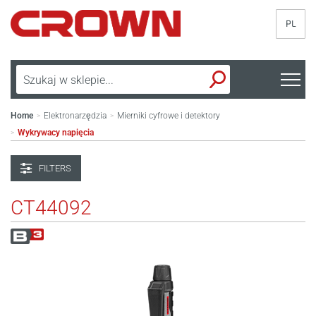
PL
Home
Elektronarzędzia
Mierniki cyfrowe i detektory
>
>
Wykrywacy napięcia
>
FILTERS
CT44092