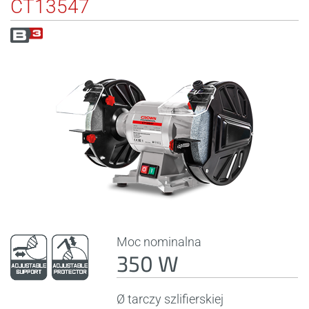
CT13547
Moc nominalna
350 W
Ø tarczy szlifierskiej