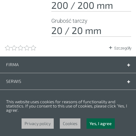
200 / 200 mm
Grubość tarczy
20 / 20 mm
Szczegóły
FIRMA
Firma
Kontakt
SERWIS
Części zamienne
Instrukcje
PRZEPISY
This website uses cookies for reasons of functionality and
Warunki gwarancji
Polityka prywatności
statistics. If you consent to this use of cookies, please click 'Yes, I
agree'.
Cookies
Copyright © 2023 CROWN. Wszelkie prawa zastrzeżone. CROWN jest
zarejestrowanym znakiem handlowym. | CROWN należy do grupy Merit Link.
Privacy policy
Cookies
Yes, I agree
Powered by
nopCommerce