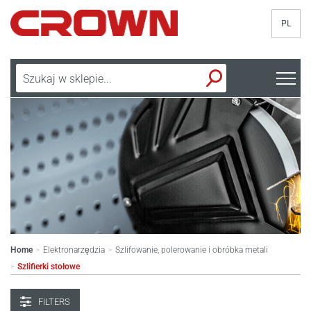
PL
Home
Elektronarzędzia
Szlifowanie, polerowanie i obróbka metali
>
>
Szlifierki stołowe
>
FILTERS