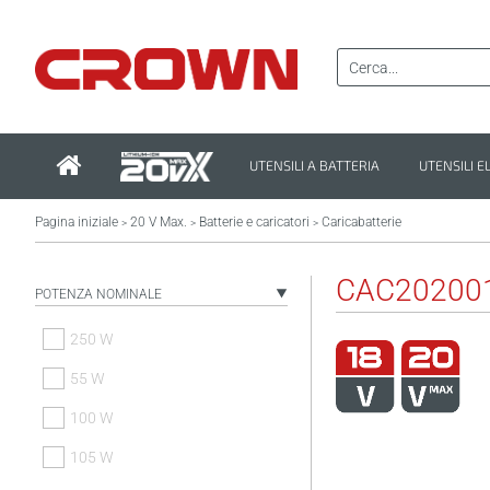
UTENSILI A BATTERIA
UTENSILI E
Pagina iniziale
20 V Max.
Batterie e caricatori
Caricabatterie
>
>
>
CAC20200
POTENZA NOMINALE
250 W
55 W
100 W
105 W