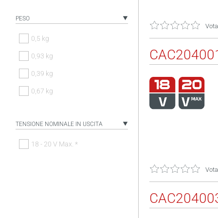
PESO
Vota
0,5 kg
CAC20400
0,93 kg
0,39 kg
0,67 kg
TENSIONE NOMINALE IN USCITA
18 - 20 V Max. *
Vota
CAC20400