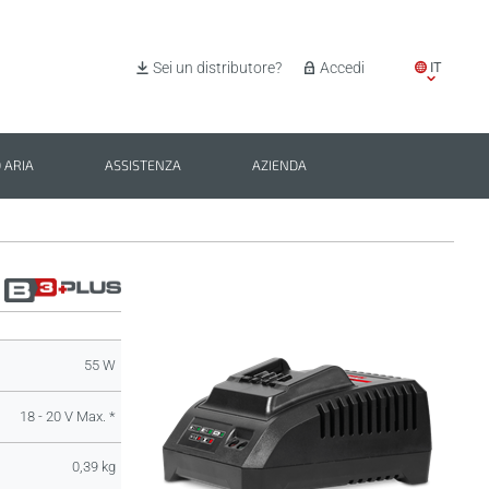
IT
Sei un distributore?
Accedi
EN
ES
 ARIA
ASSISTENZA
AZIENDA
PL
BG
55 W
18 - 20 V Max. *
0,39 kg