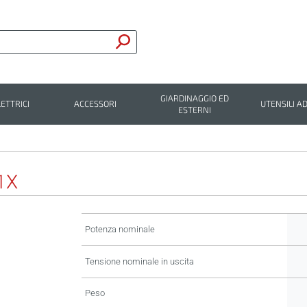
GIARDINAGGIO ED
LETTRICI
ACCESSORI
UTENSILI AD
ESTERNI
1X
Potenza nominale
Tensione nominale in uscita
Peso