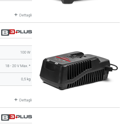
Dettagli
100 W
18 - 20 V Max. *
0,5 kg
Dettagli