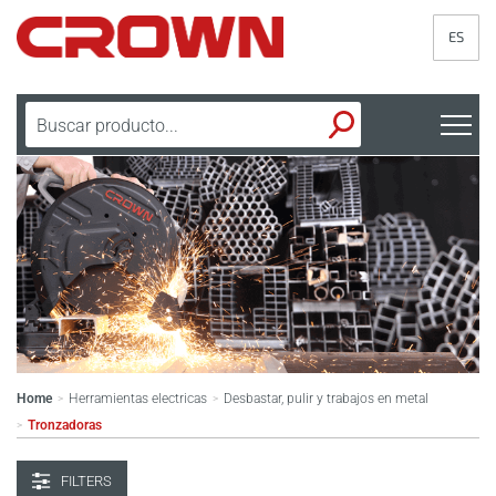
ES
Home
Herramientas electricas
Desbastar, pulir y trabajos en metal
>
>
Tronzadoras
>
FILTERS