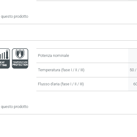
 questo prodotto
Potenza nominale
Temperatura (fase I / II / III)
50 /
Flusso d'aria (fase I / II / III)
60
 questo prodotto