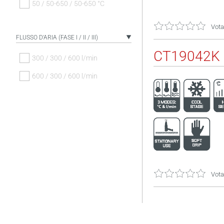
50 / 50-650 / 50-650 °C
Vota
FLUSSO D'ARIA (FASE I / II / III)
CT19042K
300 / 300 / 600 l/min
600 / 300 / 600 l/min
Vota