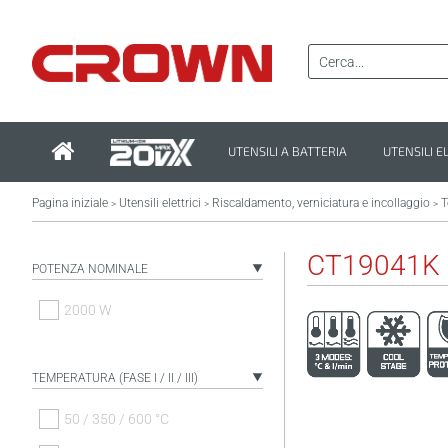
UTENSILI A BATTERIA
UTENSILI E
Pagina iniziale
Utensili elettrici
Riscaldamento, verniciatura e incollaggio
T
>
>
>
CT19041K
POTENZA NOMINALE
2000 W
TEMPERATURA (FASE I / II / III)
50 / 350 / 600 °C