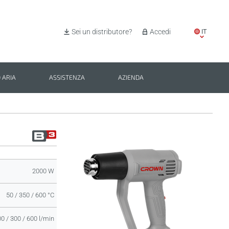
IT
Sei un distributore?
Accedi
EN
ES
 ARIA
ASSISTENZA
AZIENDA
PL
BG
2000 W
50 / 350 / 600 °C
0 / 300 / 600 l/min