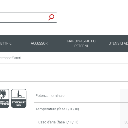
GIARDINAGGIO ED
LETTRICI
ACCESSORI
UTENSILI AD
ESTERNI
ermosoffiatori
Potenza nominale
Temperatura (fase I / II / III)
Flusso d'aria (fase I / II / III)
30