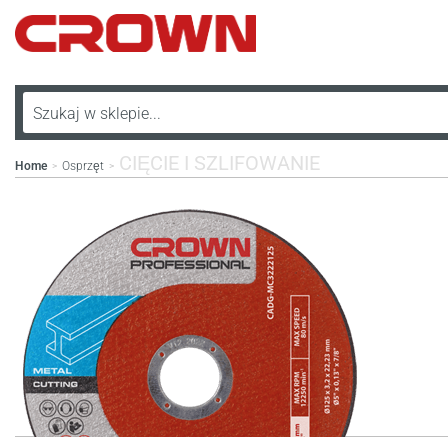
CIĘCIE I SZLIFOWANIE
Home
Osprzęt
>
>