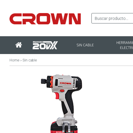
HERRAMI
SIN CABLE
ELECTR
Home
Sin cable
>