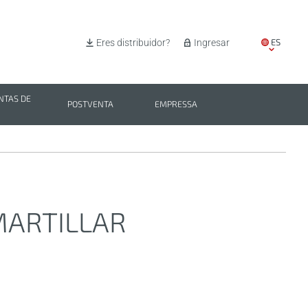
ES
Eres distribuidor?
Ingresar
EN
IT
TAS DE
POSTVENTA
EMPRESSA
PL
BG
 MARTILLAR