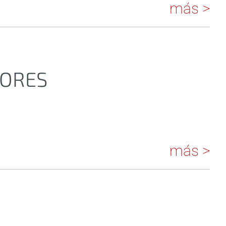
más >
DORES
más >