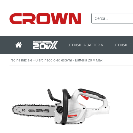
UTENSILI A BATTERIA
UTENSILI E
Pagina iniziale
Giardinaggio ed esterni
Batteria 20 V Max.
>
>