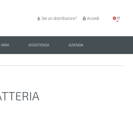
IT
Sei un distributore?
Accedi
EN
ES
 ARIA
ASSISTENZA
AZIENDA
PL
BG
ATTERIA