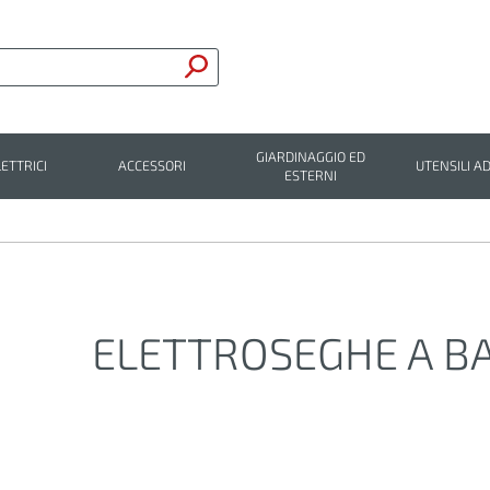
GIARDINAGGIO ED
LETTRICI
ACCESSORI
UTENSILI AD
ESTERNI
ELETTROSEGHE A B