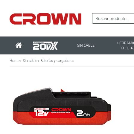
HERRAMI
SIN CABLE
ELECTR
Home
Sin cable
Baterias y cargadores
>
>