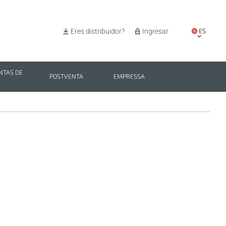
ES
Eres distribuidor?
Ingresar
EN
IT
TAS DE
POSTVENTA
EMPRESSA
PL
BG