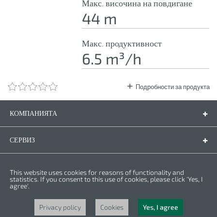
Макс. височина на повдигане
44 m
Макс. продуктивност
6.5 m³/h
Подробности за продукта
КОМПАНИЯТА
Компанията
Контакти
СЕРВИЗ
Резервни части
Инструкции за експлоатация
ПРАВНА ФОРМА
This website uses cookies for reasons of functionality and
Гаранционни условия
Политика за личните данни
statistics. If you consent to this use of cookies, please click 'Yes, I
agree'.
Бисквитки
Права © 2025 CROWN. Всички права са запазени. CROWN е регистрирана
търговска марка. | CROWN принадлежи към Merit Link group.
Privacy policy
Cookies
Yes, I agree