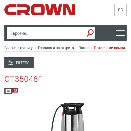
BG
Главна страница
Градина и на открито
Помпи
Потопяеми помпи
>
>
>
FILTERS
CT35046F