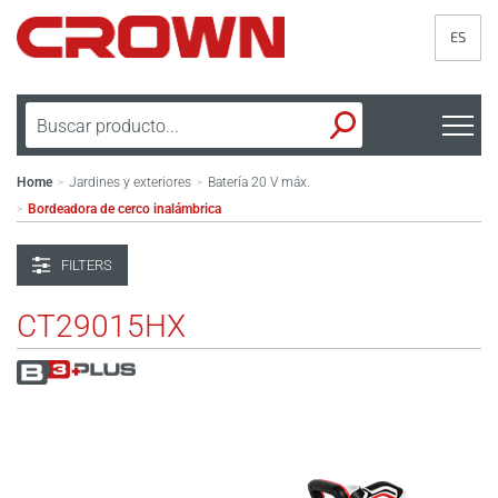
ES
Home
Jardines y exteriores
Batería 20 V máx.
>
>
Bordeadora de cerco inalámbrica
>
FILTERS
CT29015HX