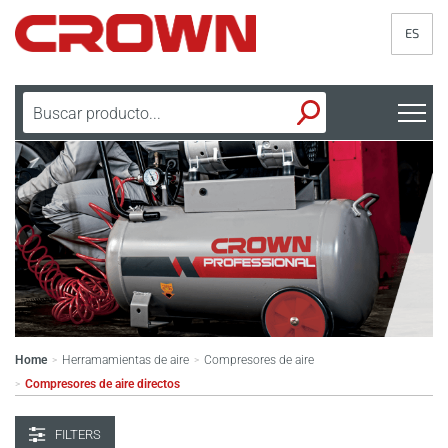
ES
Home
Herramamientas de aire
Compresores de aire
>
>
Compresores de aire directos
>
FILTERS