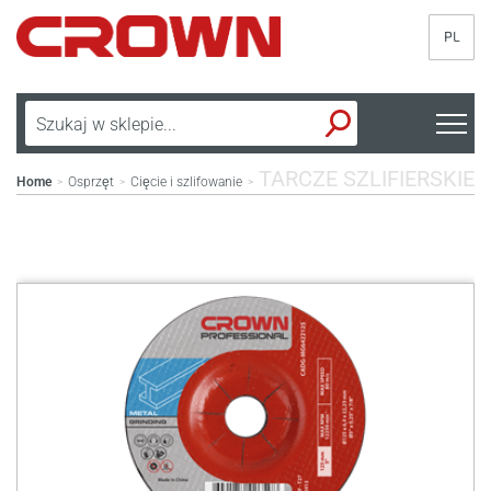
PL
TARCZE SZLIFIERSKIE
Home
Osprzęt
Cięcie i szlifowanie
>
>
>