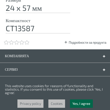
Размери
24 x 57 мм
Компактност
CT13587
Подробности за продукта
КОМПАНИЯТА
Компанията
Контакти
СЕРВИЗ
Резервни части
Инструкции за експлоатация
ПРАВНА ФОРМА
This website uses cookies for reasons of functionality and
Гаранционни условия
Политика за личните данни
statistics. If you consent to this use of cookies, please click 'Yes, I
agree'.
Бисквитки
Права © 2025 CROWN. Всички права са запазени. CROWN е регистрирана
търговска марка. | CROWN принадлежи към Merit Link group.
Privacy policy
Cookies
Yes, I agree