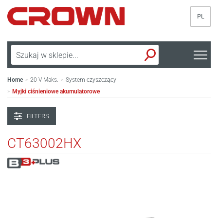
PL
Home
20 V Maks.
System czyszczący
>
>
Myjki ciśnieniowe akumulatorowe
>
FILTERS
CT63002HX