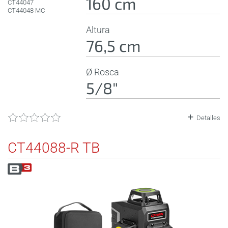
160 cm
CT44047
CT44048 MC
Altura
76,5 cm
Ø Rosca
5/8"
Detalles
CT44088-R TB