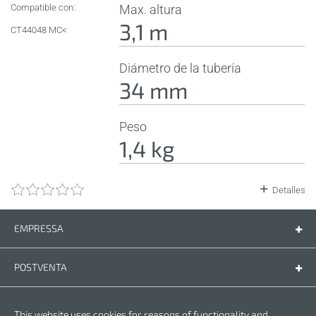
Compatible con:
Max. altura
3,1 m
CT44048 MC<
Diámetro de la tubería
34 mm
Peso
1,4 kg
Detalles
EMPRESSA
Empressa
Contáctenos
POSTVENTA
Piezas de recambio
Manual de instrucciones
LEGAL
This website uses cookies for reasons of functionality and
Condiciones de la garantia