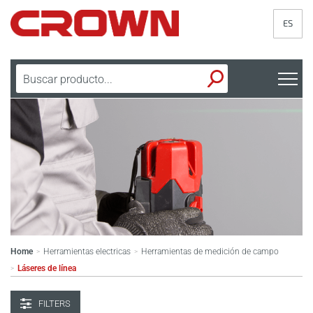
ES
Home
Herramientas electricas
Herramientas de medición de campo
>
>
Láseres de línea
>
FILTERS