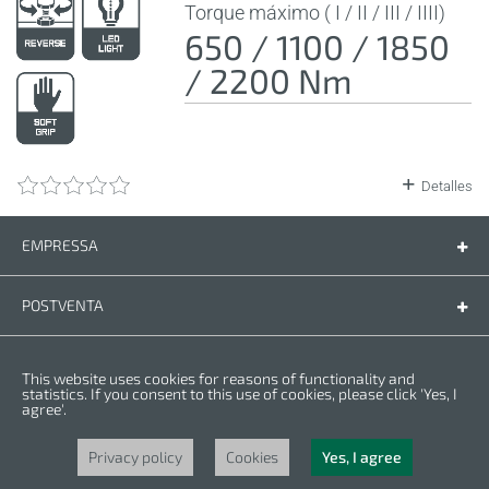
Torque máximo ( I / II / III / IIII)
650 / 1100 / 1850
/ 2200 Nm
Detalles
EMPRESSA
Empressa
Contáctenos
POSTVENTA
Piezas de recambio
Manual de instrucciones
LEGAL
This website uses cookies for reasons of functionality and
Condiciones de la garantia
Politica de privacidad
statistics. If you consent to this use of cookies, please click 'Yes, I
agree'.
Cookies
Copyright © 2025 CROWN. Todos los derechos reservados. CROWN es una
marca registrada. | CROWN es parte de Merit Link group.
Privacy policy
Cookies
Yes, I agree