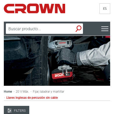
ES
Home
20 V Máx.
Fijar, taladrar y martillar
>
>
Llaves inglesas de percusión sin cable
>
FILTERS