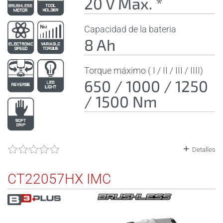
20 V Max. *
Capacidad de la bateria
8 Ah
Torque máximo ( I / II / III / IIII)
650 / 1000 / 1250
/ 1500 Nm
Detalles
CT22057HX IMC