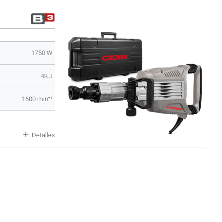
1750 W
48 J
1600 minˉ¹
Detalles