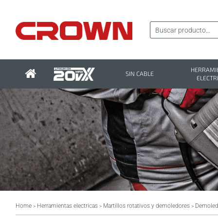
HERRAMI
SIN CABLE
ELECTR
Home
Herramientas electricas
Martillos rotativos y demoledores
Demoled
>
>
>