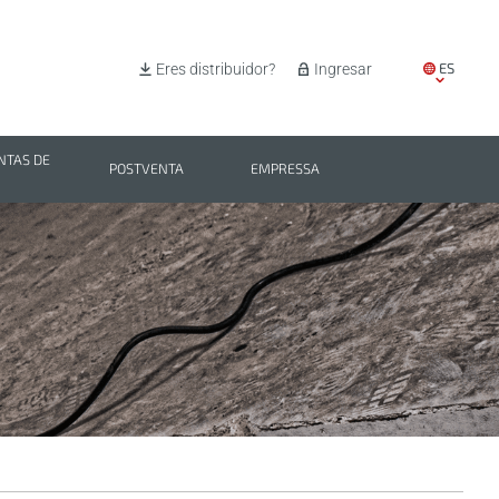
ES
Eres distribuidor?
Ingresar
EN
IT
TAS DE
POSTVENTA
EMPRESSA
PL
BG