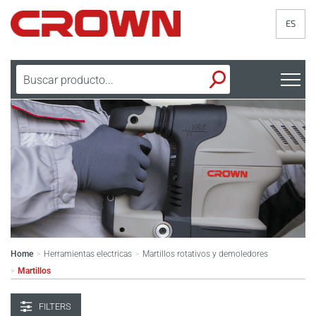
ES
Home
Herramientas electricas
Martillos rotativos y demoledores
>
>
Martillos
>
FILTERS