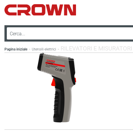
RILEVATORI E MISURATORI 
Pagina iniziale
Utensili elettrici
>
>