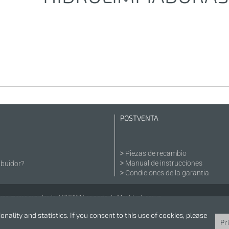
POSTVENTA
Piezas de recambio
Manual de instrucciones
ibuidor?
Condiciones de la garantia
 marca registrada. | CROWN es parte de Merit Link group.
nality and statistics. If you consent to this use of cookies, please
Pr