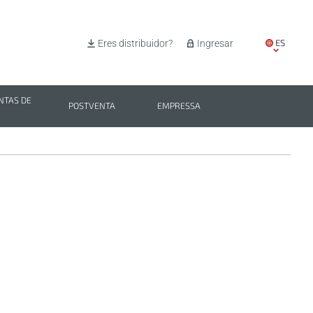
ES
Eres distribuidor?
Ingresar
EN
IT
TAS DE
POSTVENTA
EMPRESSA
PL
BG