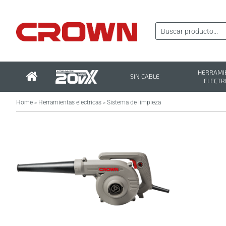
HERRAMI
SIN CABLE
ELECTR
Home
Herramientas electricas
Sistema de limpieza
>
>