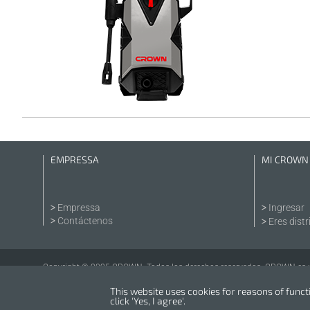
EMPRESSA
MI CROWN
Empressa
Ingresar
Contáctenos
Eres distr
Copyright © 2025 CROWN. Todos los derechos reservados. CROWN es una
This website uses cookies for reasons of functio
click 'Yes, I agree'.
Powered by
nopCommerce