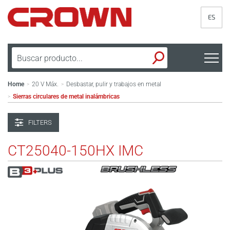
ES
Home
20 V Máx.
Desbastar, pulir y trabajos en metal
>
>
Sierras circulares de metal inalámbricas
>
FILTERS
CT25040-150HX IMC