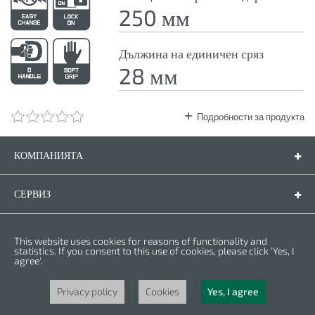
250 мм
Дължина на единичен сряз
28 мм
Подробности за продукта
КОМПАНИЯТА
Компанията
Контакти
СЕРВИЗ
Резервни части
Инструкции за експлоатация
ПРАВНА ФОРМА
This website uses cookies for reasons of functionality and
Гаранционни условия
Политика за личните данни
statistics. If you consent to this use of cookies, please click 'Yes, I
agree'.
Бисквитки
Права © 2025 CROWN. Всички права са запазени. CROWN е регистрирана
търговска марка. | CROWN принадлежи към Merit Link group.
Privacy policy
Cookies
Yes, I agree
Powered by
nopCommerce