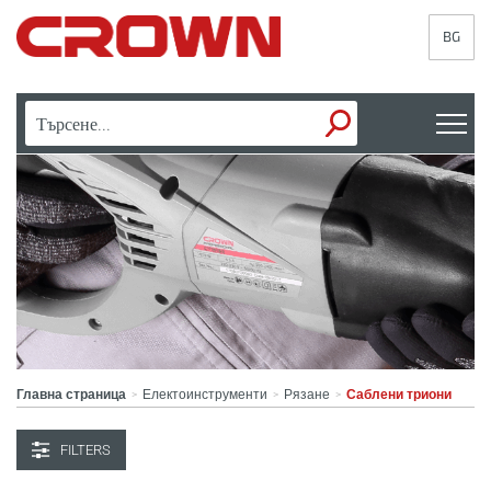
BG
Главна страница
Електоинструменти
Рязане
Саблени триони
>
>
>
FILTERS