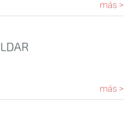
más >
OLDAR
más >