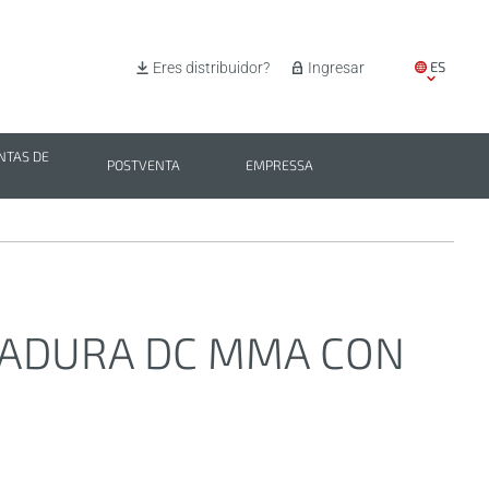
ES
Eres distribuidor?
Ingresar
EN
IT
TAS DE
POSTVENTA
EMPRESSA
PL
BG
DADURA DC MMA CON