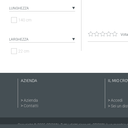
LUNGHEZZA
140 cm
Vota
LARGHEZZA
22 cm
AZIENDA
IL MIO CR
Azienda
Accedi
Contatti
Sei un dis
Copyright © 2025 CROWN. Tutti i diritti riservati. CROWN è un marchio 