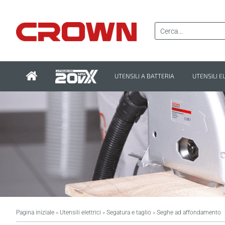
UTENSILI A BATTERIA
UTENSILI E
Pagina iniziale
Utensili elettrici
Segatura e taglio
Seghe ad affondamento
>
>
>