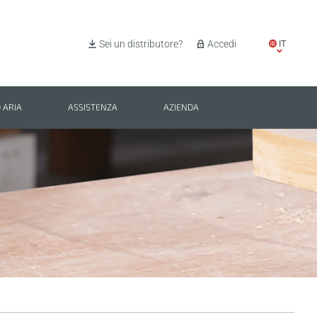
IT
Sei un distributore?
Accedi
EN
ES
 ARIA
ASSISTENZA
AZIENDA
PL
BG