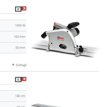
1300 W
165 mm
55 mm
Dettagli
140 cm