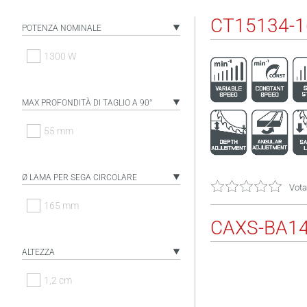
CT15134-1
POTENZA NOMINALE
1300 W
MAX PROFONDITÀ DI TAGLIO A 90°
55 mm
Ø LAMA PER SEGA CIRCOLARE
Vota
165 mm
CAXS-BA1
ALTEZZA
1,2 cm