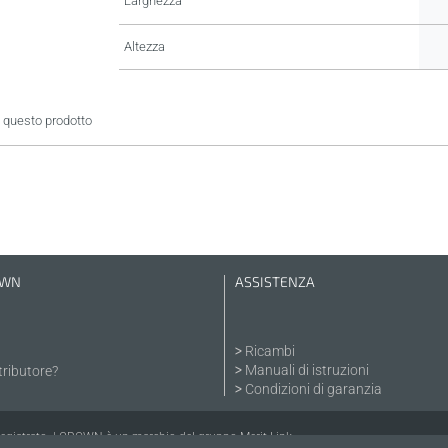
Larghezza
Altezza
 questo prodotto
OWN
ASSISTENZA
Ricambi
Manuali di istruzioni
tributore?
Condizioni di garanzia
registrato. | CROWN è un marchio del gruppo Merit Link.