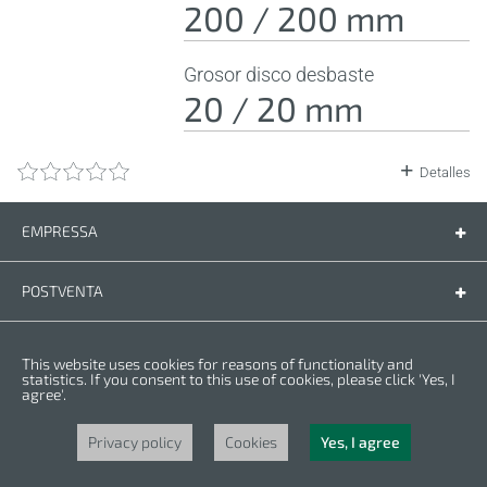
200 / 200 mm
Grosor disco desbaste
20 / 20 mm
Detalles
EMPRESSA
Empressa
Contáctenos
POSTVENTA
Piezas de recambio
Manual de instrucciones
LEGAL
This website uses cookies for reasons of functionality and
Condiciones de la garantia
Politica de privacidad
statistics. If you consent to this use of cookies, please click 'Yes, I
agree'.
Cookies
Copyright © 2025 CROWN. Todos los derechos reservados. CROWN es una
marca registrada. | CROWN es parte de Merit Link group.
Privacy policy
Cookies
Yes, I agree
Powered by
nopCommerce