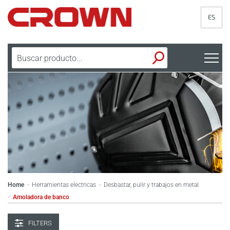
ES
Home
Herramientas electricas
Desbastar, pulir y trabajos en metal
>
>
Amoladora de banco
>
FILTERS