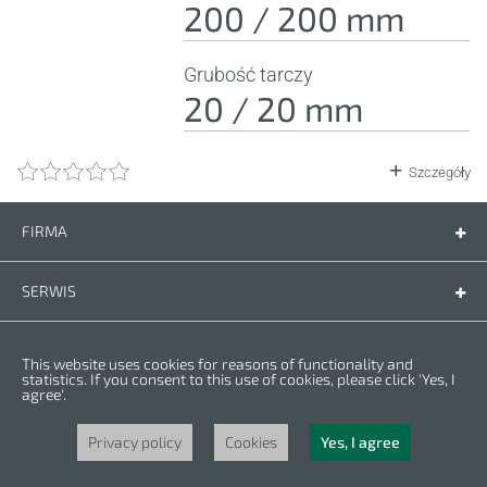
200 / 200 mm
Grubość tarczy
20 / 20 mm
Szczegóły
FIRMA
Firma
Kontakt
SERWIS
Części zamienne
Instrukcje
PRZEPISY
This website uses cookies for reasons of functionality and
Warunki gwarancji
Polityka prywatności
statistics. If you consent to this use of cookies, please click 'Yes, I
agree'.
Cookies
Copyright © 2023 CROWN. Wszelkie prawa zastrzeżone. CROWN jest
zarejestrowanym znakiem handlowym. | CROWN należy do grupy Merit Link.
Privacy policy
Cookies
Yes, I agree
Powered by
nopCommerce