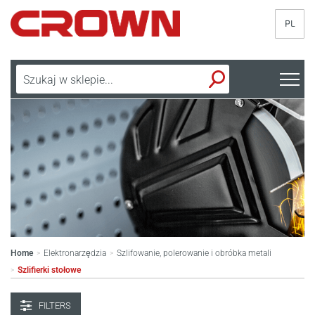
PL
Home
Elektronarzędzia
Szlifowanie, polerowanie i obróbka metali
>
>
Szlifierki stołowe
>
FILTERS