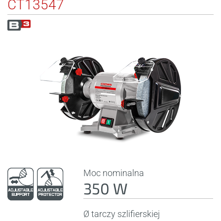
CT13547
Moc nominalna
350 W
Ø tarczy szlifierskiej