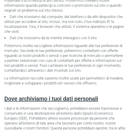
materiale o la richiesta di altri servizi. Potremmo chiederti inoltre
informazioni quando partecipi a concorsi o promozioni sul sito o quando
segnali un problema sul sito stesso.
Dati che riceviamo dal computer, dal telefono o da altri dispositivi che
utilizzi per accedere al sito, inclusi, ma non solo, il tuo indirizzo IP, la
localizzazione, l'ora, il browser che utilizzi, il sistema operativo o le pagine
che visiti.
Dati che riceviamo da te mentre interagisci con il sito.
Potremmo inoltre raccogliere informazioni riguardo alle tue preferenze di
mercato. Secondo le tue preferenze, potremmo contattarti con offerte
riguardo ai nostri prodotti o servizi o per ricerche di mercato o permettere
a partner selezionati con cura di contattarti per offerte e informazioni sul
loro prodotti e servizi. Puoi cambiare le tue preferenze in ogni momento,
contattandoci attraverso i dati mostrati sul sito.
Le informazioni raccolte saranno inoltre usate per permetterci di rivedere,
migliorare e sviluppare i prodotti ed i servizi che offriamo.
Dove archiviamo i tuoi dati personali
I dati e le informazioni che raccogliamo, potrebbero essere trasmesse e
conservate in una destinazione all'esterno dallo Spazio Economico
Europeo (SEE). Potrebbero altresì essere processati da persone che
operano all'esterno di tale area che lavorano per conto nostro, nostre
sussidiarie o nostri fornitori. Queste persone potrebbero gestire, tra le altre