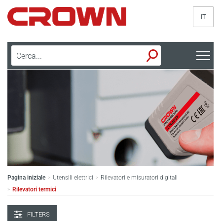
IT
Pagina iniziale
Utensili elettrici
Rilevatori e misuratori digitali
>
>
Rilevatori termici
>
FILTERS